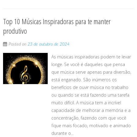
Top 10 Músicas Inspiradoras para te manter
produtivo
Posted on
23 de outubro de 2024
As músicas inspiradoras podem te levar
longe. Se você é daqueles que pensa
que música serve apenas para diversão,
está enganado. São inúmeros os
benefícios de ouvir música no trabalho
ou quando se está fazendo uma tarefa
muito difícil. A música tem a incrível
capacidade de melhorar a memória e a
concentração, fazendo com que você
fique mais focado, motivado e animado
durante o...